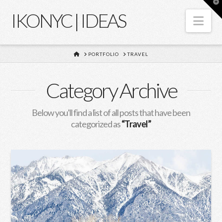
T
t
IKONYC | IDEAS
W
Nav
HOME
PORTFOLIO
TRAVEL
Category Archive
Below you'll find a list of all posts that have been
categorized as
“Travel”